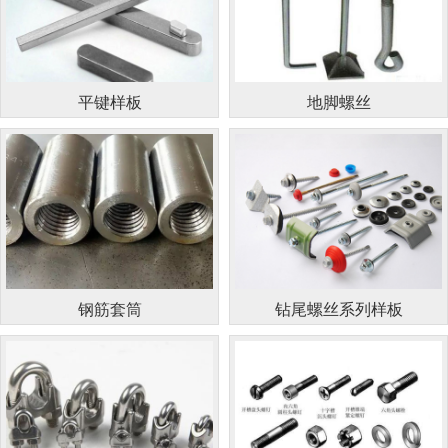
平键样板
地脚螺丝
钢筋套筒
钻尾螺丝系列样板