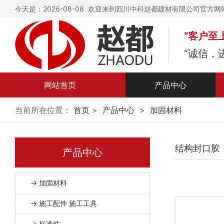
今天是：2026-08-08 欢迎来到四川中科赵都建材有限公司官方网
“客户至
“诚信，
网站首页
产品中心
加固材料
当前所在位置：
首页
>
产品中心
>
加固材料
施工配件 施工工具
结构封口胶
标准件
产品中心
灌浆 砂浆 堵漏防腐 辅
→ 加固材料
料
喜利得系列
→ 施工配件 施工工具
德国慧鱼
→ 标准件