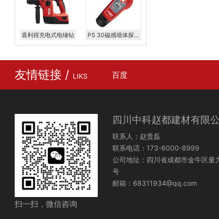
喜利得充电式电锤钻
PS 30磁感墙体探测
仪
友情链接 /
百度
LIKS
四川中科赵都建材有限
联系人：赵贵磊
联系电话：173-6000-8999
公司地址：四川省成都市金牛区量力
号
邮箱：68311934@qq.com
扫一扫，微信咨询